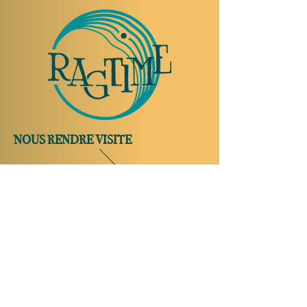
NOUS RENDRE VISITE
Rue Etienne-Dumont 18,
1204 Genève
Suisse
Tel:
+41 22 310 26 62
Horaires d'été:
Ouvert mercredi et jeudi de 20:00 à 2:00
Ouvert vendredi et samedi de 20:00 à 4:00