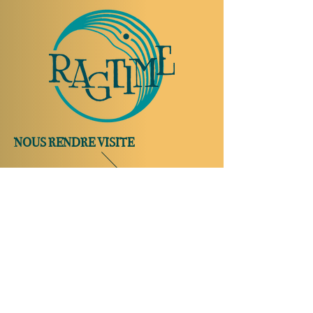
NOUS RENDRE VISITE
Rue Etienne-Dumont 18,
1204 Genève
Suisse
Tel:
+41 22 310 26 62
Horaires d'été:
Ouvert mercredi et jeudi de 20:00 à 2:00
Ouvert vendredi et samedi de 20:00 à 4:00