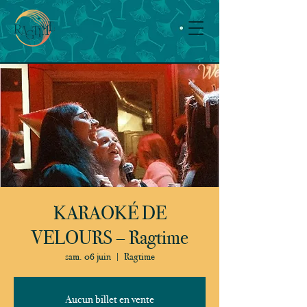
KARAOKÉ DE
VELOURS – Ragtime
sam. 06 juin
  |  
Ragtime
Aucun billet en vente