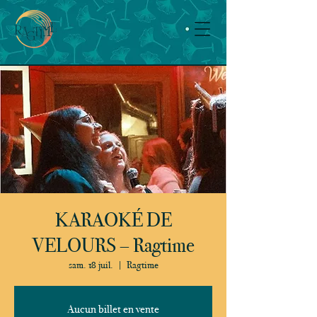
KARAOKÉ DE
VELOURS – Ragtime
sam. 18 juil.
  |  
Ragtime
Aucun billet en vente