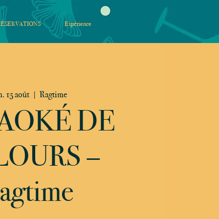
RÉSERVATIONS
Expérience
. 15 août
  |  
Ragtime
AOKÉ DE
LOURS –
agtime