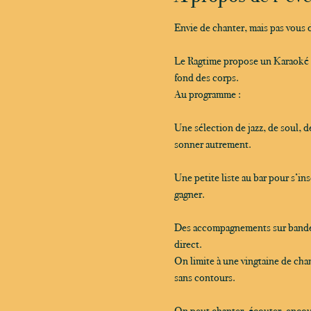
Envie de chanter, mais pas vous 
Le Ragtime propose un Karaoké de
fond des corps.
Au programme :
Une sélection de jazz, de soul, d
sonner autrement.
Une petite liste au bar pour s’i
gagner.
Des accompagnements sur bande et
direct.
On limite à une vingtaine de chan
sans contours.
On peut chanter, écouter, encourag