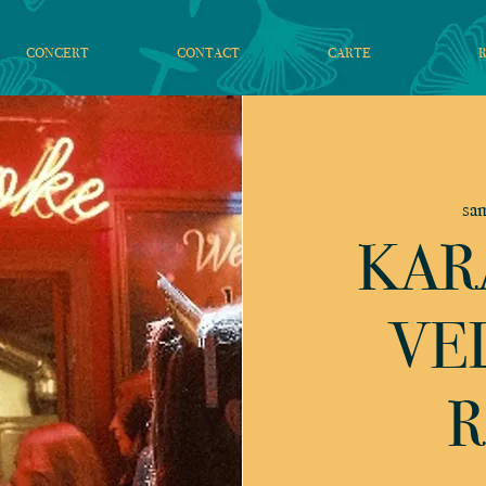
CONCERT
CONTACT
CARTE
sam
KAR
VE
R