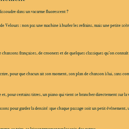
dissoudre dans un vacarme fluorescent ?
 Velours : non pas une machine à hurler les refrains, mais une petite scèn
e chansons françaises, de crooners et de quelques classiques qu’on connaît 
nscrire, pour que chacun ait son moment, son plan de chanson à lui, sans co
, pour certains titres, un piano qui vient se brancher directement sur la
sons pour garder la densité :que chaque passage soit un petit événement, un
er, se taire, se laisser traverser par les voix des autres.