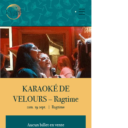
KARAOKÉ DE
VELOURS – Ragtime
sam. 19 sept.
  |  
Ragtime
Aucun billet en vente