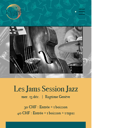
Les Jams Session Jazz
mer. 13 déc.
  |  
Ragtime Genève
30 CHF : Entrée + 1 boisson
40 CHF : Entrée + 1 boisson + 1 tapas