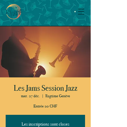
Les Jams Session Jazz
mer. 27 déc.
  |  
Ragtime Genève
Entrée 20 CHF
Les inscriptions sont closes