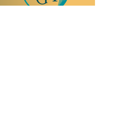
NOUS RENDRE VISITE
Rue Etienne-Dumont 18,
1204 Genève
Suisse
Tel:
+41 22 310 26 62
Horaires d'été:
Ouvert mercredi et jeudi de 20:00 à 2:00
Ouvert vendredi et samedi de 20:00 à 4:00
Fermé dimanche, lundi et mardi
Ouverture possible sur réservation
uniquement le dimanche, lundi et mardi
JAZZ CLUB | COCKTAIL BAR