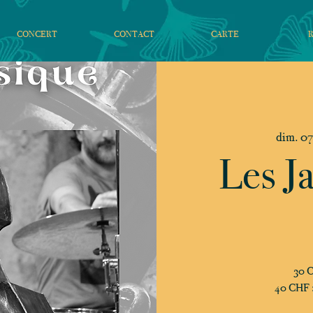
CONCERT
CONTACT
CARTE
dim. 07
Les J
30 C
40 CHF : 