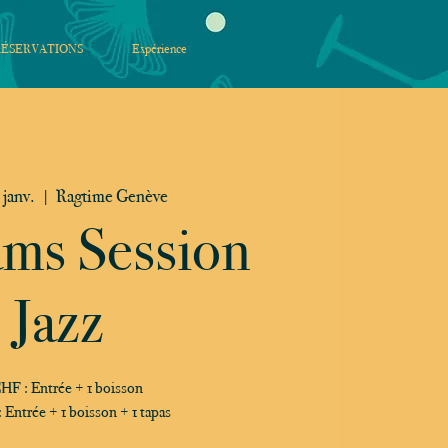
RÉSERVATIONS
Expérience
 janv.
  |  
Ragtime Genève
ams Session
Jazz
HF : Entrée + 1 boisson
Entrée + 1 boisson + 1 tapas