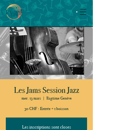
Les Jams Session Jazz
mer. 13 mars
  |  
Ragtime Genève
30 CHF : Entrée + 1 boisson
Les inscriptions sont closes