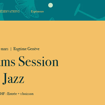
RÉSERVATIONS
Expérience
 mars
  |  
Ragtime Genève
ams Session
Jazz
HF : Entrée + 1 boisson