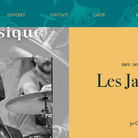
CONCERT
CONTACT
CARTE
mer. 20
Les J
30 C