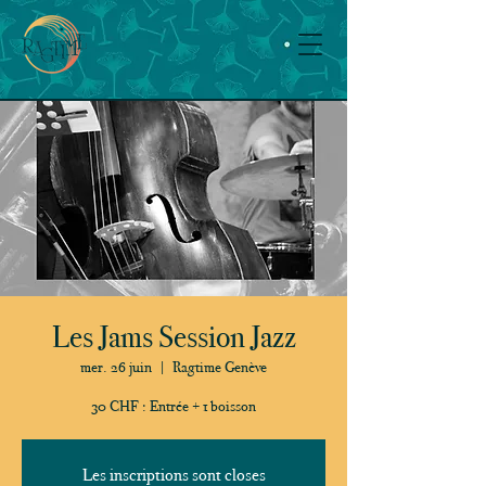
Les Jams Session Jazz
mer. 26 juin
  |  
Ragtime Genève
30 CHF : Entrée + 1 boisson
Les inscriptions sont closes