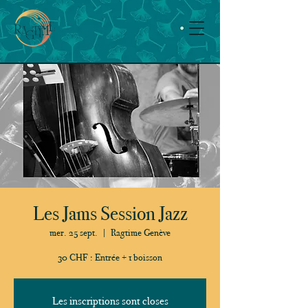
Les Jams Session Jazz
mer. 25 sept.
  |  
Ragtime Genève
30 CHF : Entrée + 1 boisson
Les inscriptions sont closes