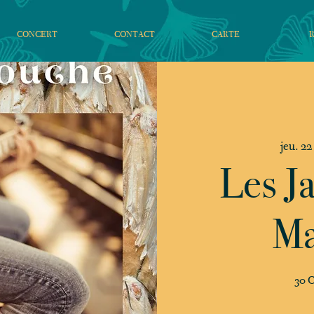
CONCERT
CONTACT
CARTE
jeu. 22
Les J
Ma
30 C