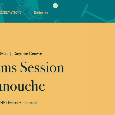
RÉSERVATIONS
Expérience
 févr.
  |  
Ragtime Genève
ams Session
nouche
HF : Entrée + 1 boisson