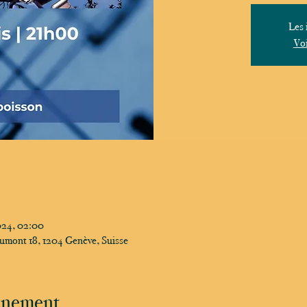
Les 
Voi
024, 02:00
umont 18, 1204 Genève, Suisse
vénement