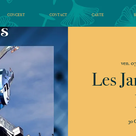
CONCERT
CONTACT
CARTE
ven. 07
Les Ja
30 C