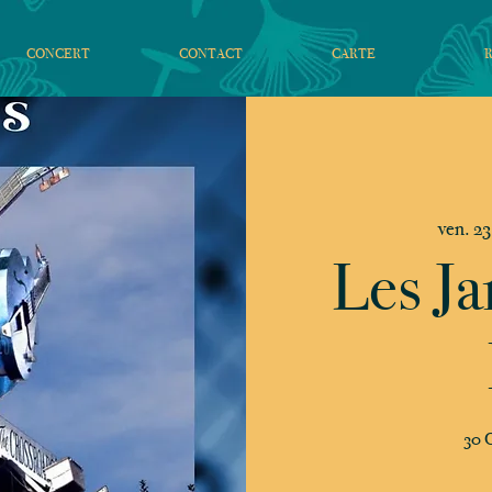
CONCERT
CONTACT
CARTE
ven. 23
Les Ja
30 C