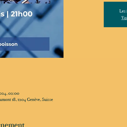
Les 
Voi
2024, 02:00
umont 18, 1204 Genève, Suisse
vénement