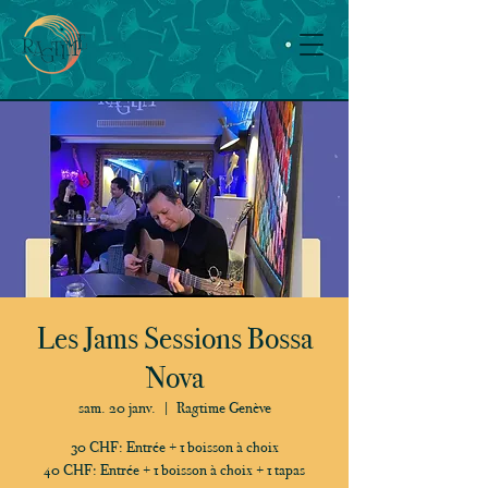
Les Jams Sessions Bossa
Nova
sam. 20 janv.
  |  
Ragtime Genève
30 CHF: Entrée + 1 boisson à choix
40 CHF: Entrée + 1 boisson à choix + 1 tapas