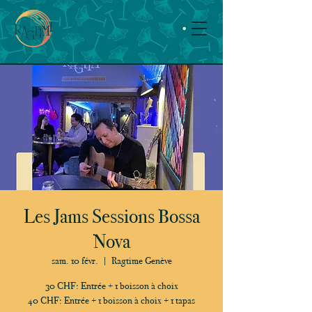
Les Jams Sessions Bossa
Nova
sam. 10 févr.
  |  
Ragtime Genève
30 CHF: Entrée + 1 boisson à choix
40 CHF: Entrée + 1 boisson à choix + 1 tapas