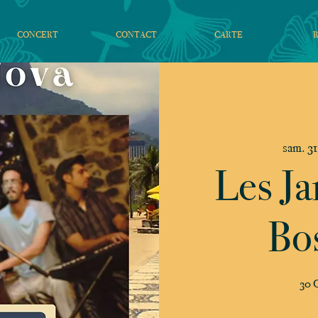
CONCERT
CONTACT
CARTE
sam. 31
Les Ja
Bo
30 C