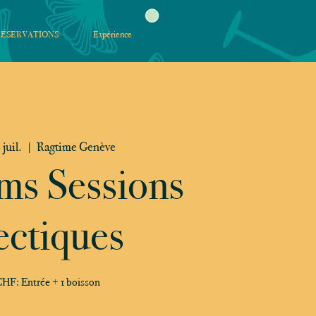
RÉSERVATIONS
Expérience
 juil.
  |  
Ragtime Genève
ms Sessions
ectiques
HF: Entrée + 1 boisson