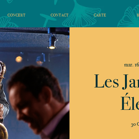
CONCERT
CONTACT
CARTE
mar. 16
Les Ja
Él
30 C