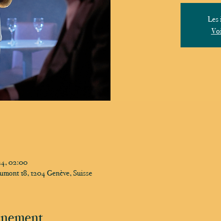
Les 
Voi
024, 02:00
umont 18, 1204 Genève, Suisse
vénement