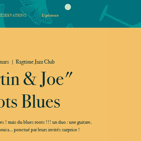
RÉSERVATIONS
Expérience
mars
  |  
Ragtime Jazz Club
tin & Joe"
ts Blues
es ! mais du blues roots !!! un duo : une guitare,
nica... ponctué par leurs invités surprise !