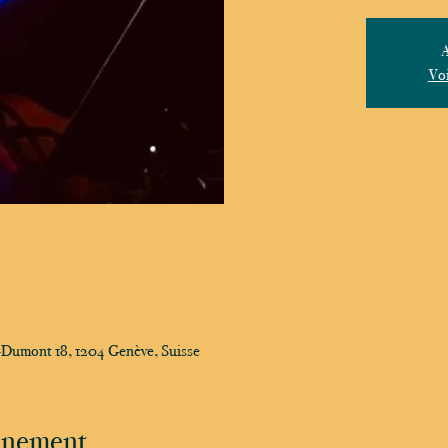
A
Voi
e-Dumont 18, 1204 Genève, Suisse
vénement