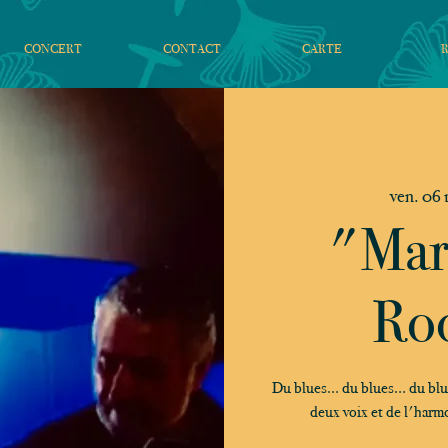
CONCERT
CONTACT
CARTE
ven. 06 
"Mar
Roo
Du blues... du blues... du blu
deux voix et de l'harmo