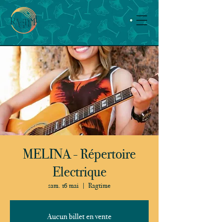
MELINA - Répertoire
Electrique
sam. 16 mai
  |  
Ragtime
Aucun billet en vente