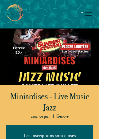
Miniardises - Live Music
Jazz
sam. 01 juil.
  |  
Genève
Les inscriptions sont closes