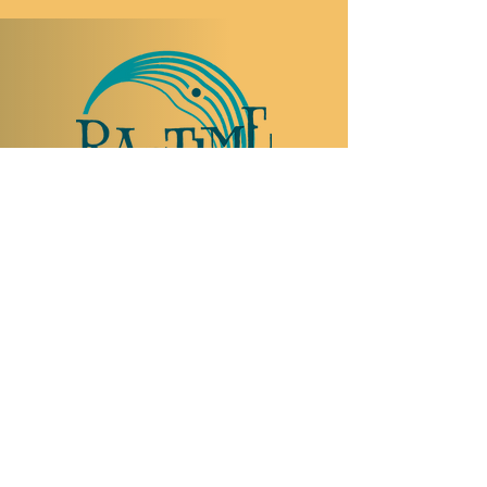
NOUS RENDRE VISITE
Rue Etienne-Dumont 18,
1204 Genève
Suisse
Tel:
+41 22 310 26 62
Horaires d'été: