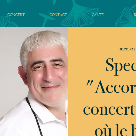
CONCERT
CONTACT
CARTE
mer. 01 
Spec
"Accord
concert 
où le