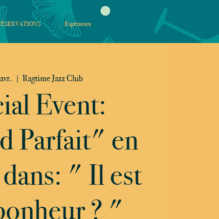
RÉSERVATIONS
Expérience
avr.
  |  
Ragtime Jazz Club
ial Event:
 Parfait" en
dans: " Il est
 bonheur ? "