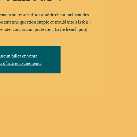
ment au travers d'un tour de chant incluant des
osant une question simple et troublante à la fois :
ne rater sous aucun prétexte... (style french pop)
ucun billet en vente
r d'autres événements