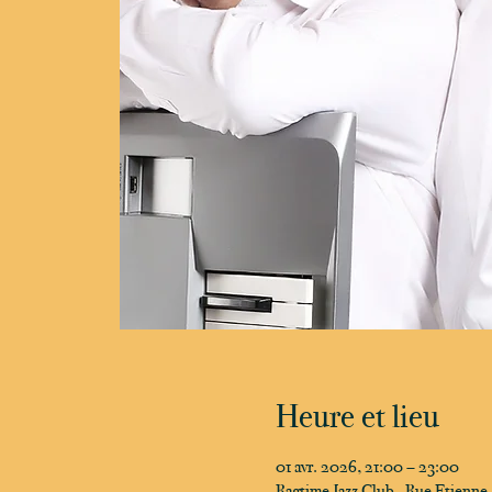
Heure et lieu
01 avr. 2026, 21:00 – 23:00
Ragtime Jazz Club , Rue Etienn