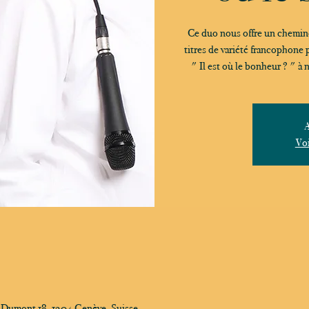
Ce duo nous offre un chemine
titres de variété francophone p
" Il est où le bonheur ? " à 
A
Voi
e-Dumont 18, 1204 Genève, Suisse