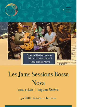
Les Jams Sessions Bossa
Nova
sam. 15 juin
  |  
Ragtime Genève
30 CHF: Entrée + 1 boisson