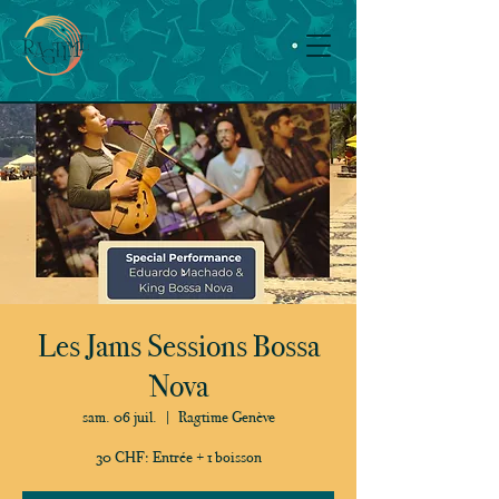
Les Jams Sessions Bossa
Nova
sam. 06 juil.
  |  
Ragtime Genève
30 CHF: Entrée + 1 boisson