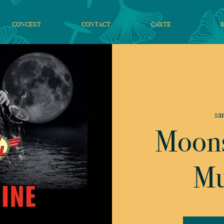
CONCERT
CONTACT
CARTE
sa
Moons
Mu