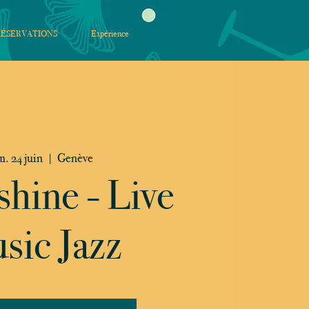
RÉSERVATIONS
Expérience
m. 24 juin
  |  
Genève
hine - Live
sic Jazz