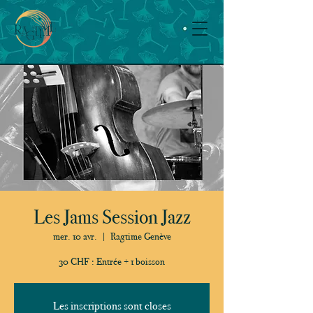
Les Jams Session Jazz
mer. 10 avr.
  |  
Ragtime Genève
30 CHF : Entrée + 1 boisson
Les inscriptions sont closes