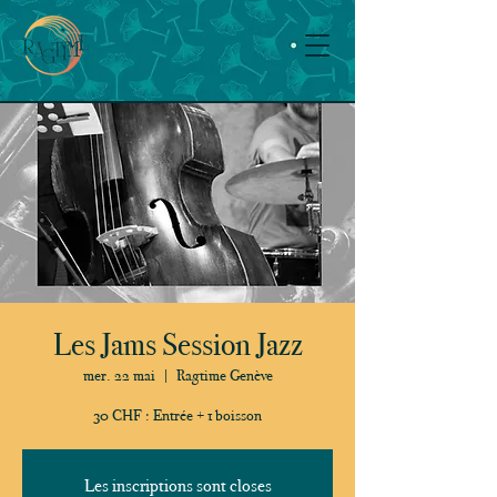
Les Jams Session Jazz
mer. 22 mai
  |  
Ragtime Genève
30 CHF : Entrée + 1 boisson
Les inscriptions sont closes